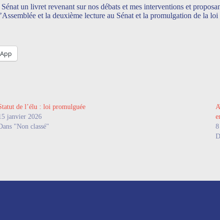
u Sénat un livret revenant sur nos débats et mes interventions et proposant
 l’Assemblée et la deuxième lecture au Sénat et la promulgation de la lo
sApp
Statut de l’élu : loi promulguée
A
15 janvier 2026
e
Dans "Non classé"
8
D