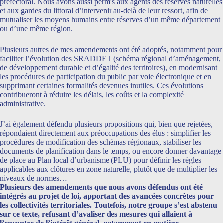
préfectoral. Nous avons aussi permis aux agents des réserves naturelles
et aux gardes du littoral d’intervenir au-delà de leur ressort, afin de
mutualiser les moyens humains entre réserves d’un même département
ou d’une même région.
Plusieurs autres de mes amendements ont été adoptés, notamment pour
faciliter l’évolution des SRADDET (schéma régional d’aménagement,
de développement durable et d’égalité des territoires), en modernisant
les procédures de participation du public par voie électronique et en
supprimant certaines formalités devenues inutiles. Ces évolutions
contribueront à réduire les délais, les coûts et la complexité
administrative.
J’ai également défendu plusieurs propositions qui, bien que rejetées,
répondaient directement aux préoccupations des élus : simplifier les
procédures de modification des schémas régionaux, stabiliser les
documents de planification dans le temps, ou encore donner davantage
de place au Plan local d’urbanisme (PLU) pour définir les règles
applicables aux clôtures en zone naturelle, plutôt que de multiplier les
niveaux de normes…
Plusieurs des amendements que nous avons défendus ont été
intégrés au projet de loi, apportant des avancées concrètes pour
les collectivités territoriales. Toutefois, notre groupe s’est abstenu
sur ce texte, refusant d’avaliser des mesures qui allaient à
l’encontre de l’intérêt général, notamment en matière