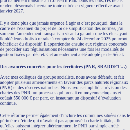
prochainement transmis au Conseil d’État. Dans les faits, ces délais
rendent désormais incertaine toute entrée en vigueur effective avant
janvier 2027.
Il y a donc plus que jamais urgence à agir et c’est pourquoi, dans le
cadre de l’examen du projet de loi de simplification des normes, j’ai
soutenu l’amendement transpatisan visant à garantir que les élus ayant
liquidé leurs droits à retraite à compter du 24 décembre 2025 pourront
bénéficier du dispositif. Il appartiendra ensuite aux régimes concernés
de procéder aux régularisations nécessaires une fois les modalités de
gestion fixées par décret. Cet amendement a été adopté par le Sénat.
Des avancées concrètes pour les territoires (PNR, SRADDET…)
Avec mes collègues du groupe socialiste, nous avons défendu et fait
adopter plusieurs amendements en faveur des parcs naturels régionaux
(PNR) et des réserves naturelles. Nous avons simplifié la révision des
chartes des PNR, un processus qui prenait en moyenne cinq ans et
coûtait 550 000 € par parc, en instaurant un dispositif d’évaluation
continue.
Cette réforme permet également d’inclure les communes situées dans le
périmètre d’étude qui n’avaient pas approuvé la charte initiale, afin
qu’elles puissent intégrer ultérieurement le PNR par simple arrêté