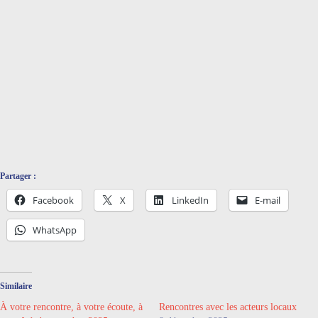
Des membres de l’Université du temps libre de Ploërmel
Partager :
Facebook
X
LinkedIn
E-mail
WhatsApp
Similaire
À votre rencontre, à votre écoute, à
Rencontres avec les acteurs locaux