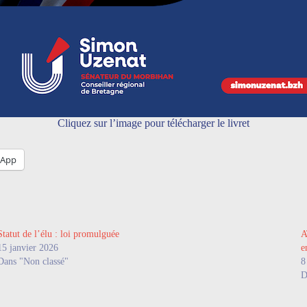
Cliquez sur l’image pour télécharger le livret
sApp
Statut de l’élu : loi promulguée
A
15 janvier 2026
e
Dans "Non classé"
8
D