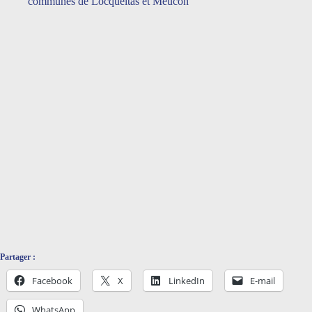
communes de Locqueltas et Meucon
Lycée Lesage – Vannes
Partager :
Facebook
X
LinkedIn
E-mail
WhatsApp