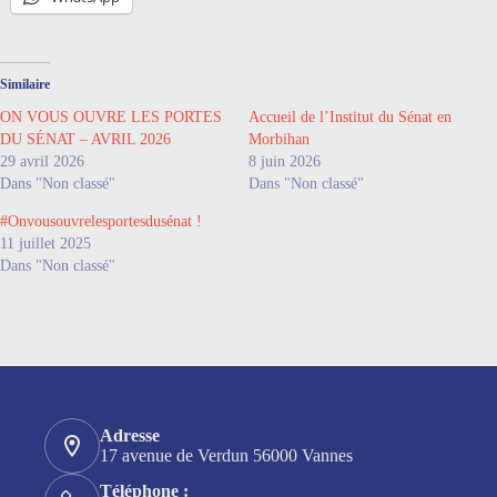
Similaire
ON VOUS OUVRE LES PORTES
Accueil de l’Institut du Sénat en
DU SÉNAT – AVRIL 2026
Morbihan
29 avril 2026
8 juin 2026
Dans "Non classé"
Dans "Non classé"
#Onvousouvrelesportesdusénat !
11 juillet 2025
Dans "Non classé"
Nos coordonnées
Adresse
17 avenue de Verdun 56000 Vannes
Téléphone :