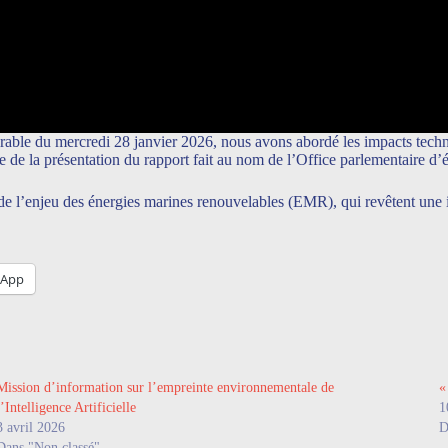
able du mercredi 28 janvier 2026, nous avons abordé les impacts techn
dre de la présentation du rapport fait au nom de l’Office parlementaire d
de l’enjeu des énergies marines renouvelables (EMR), qui revêtent une imp
sApp
Mission d’information sur l’empreinte environnementale de
«
l’Intelligence Artificielle
1
3 avril 2026
D
Dans "Non classé"