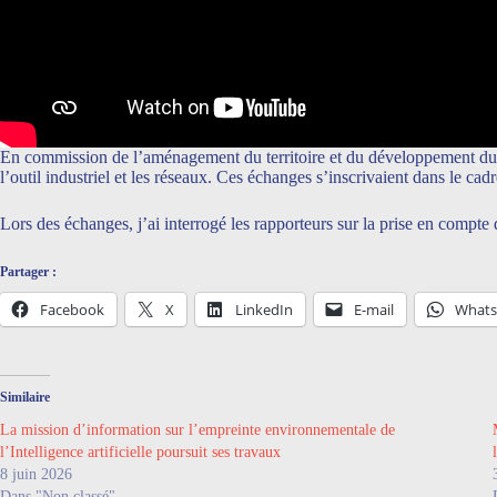
En commission de l’aménagement du territoire et du développement dur
l’outil industriel et les réseaux. Ces échanges s’inscrivaient dans le ca
Lors des échanges, j’ai interrogé les rapporteurs sur la prise en compte 
Partager :
Facebook
X
LinkedIn
E-mail
What
Similaire
La mission d’information sur l’empreinte environnementale de
l’Intelligence artificielle poursuit ses travaux
8 juin 2026
Dans "Non classé"