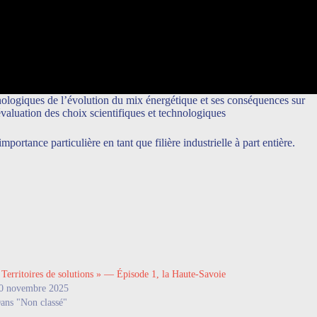
ologiques de l’évolution du mix énergétique et ses conséquences sur
’évaluation des choix scientifiques et technologiques
ortance particulière en tant que filière industrielle à part entière.
 Territoires de solutions » — Épisode 1, la Haute-Savoie
0 novembre 2025
ans "Non classé"