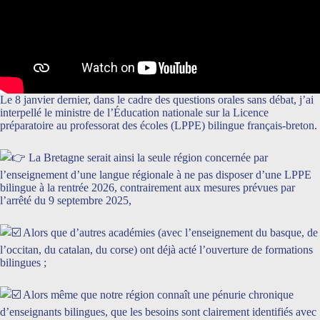
Le 8 janvier dernier, dans le cadre des questions orales sans débat, j’ai
interpellé le ministre de l’Éducation nationale sur la Licence
préparatoire au professorat des écoles (LPPE) bilingue français-breton.
La Bretagne serait ainsi la seule région concernée par
l’enseignement d’une langue régionale à ne pas disposer d’une LPPE
bilingue à la rentrée 2026, contrairement aux mesures prévues par
l’arrêté du 9 septembre 2025,
Alors que d’autres académies (avec l’enseignement du basque, de
l’occitan, du catalan, du corse) ont déjà acté l’ouverture de formations
bilingues ;
Alors même que notre région connaît une pénurie chronique
d’enseignants bilingues, que les besoins sont clairement identifiés avec