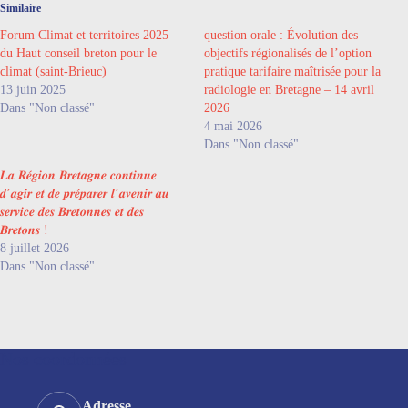
Similaire
Forum Climat et territoires 2025
question orale : Évolution des
du Haut conseil breton pour le
objectifs régionalisés de l’option
climat (saint-Brieuc)
pratique tarifaire maîtrisée pour la
13 juin 2025
radiologie en Bretagne – 14 avril
Dans "Non classé"
2026
4 mai 2026
Dans "Non classé"
𝑳𝒂 𝑹𝒆́𝒈𝒊𝒐𝒏 𝑩𝒓𝒆𝒕𝒂𝒈𝒏𝒆 𝒄𝒐𝒏𝒕𝒊𝒏𝒖𝒆
𝒅’𝒂𝒈𝒊𝒓 𝒆𝒕 𝒅𝒆 𝒑𝒓𝒆́𝒑𝒂𝒓𝒆𝒓 𝒍’𝒂𝒗𝒆𝒏𝒊𝒓 𝒂𝒖
𝒔𝒆𝒓𝒗𝒊𝒄𝒆 𝒅𝒆𝒔 𝑩𝒓𝒆𝒕𝒐𝒏𝒏𝒆𝒔 𝒆𝒕 𝒅𝒆𝒔
𝑩𝒓𝒆𝒕𝒐𝒏𝒔 !
8 juillet 2026
Dans "Non classé"
Nos coordonnées
Adresse