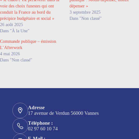
voie des choix funestes qui ont
dépenser »
conduit la France au bord du
3 septembre 2025
précipice budgétaire et social »
Dans "Non classé"
26 août 2025
Dans "À la Une"
Commande publique – émission
L’Afterwork
4 mai 2026
Dans "Non classé"
Nos coordonnées
Adresse
17 avenue de Verdun 56000 Vannes
Téléphone :
02 97 60 10 74
E-Mail :