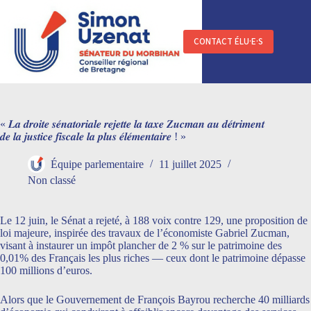
Passer
au
contenu
CONTACT ÉLU·E·S
« 𝑳𝒂 𝒅𝒓𝒐𝒊𝒕𝒆 𝒔𝒆́𝒏𝒂𝒕𝒐𝒓𝒊𝒂𝒍𝒆 𝒓𝒆𝒋𝒆𝒕𝒕𝒆 𝒍𝒂 𝒕𝒂𝒙𝒆 𝒁𝒖𝒄𝒎𝒂𝒏 𝒂𝒖 𝒅𝒆́𝒕𝒓𝒊𝒎𝒆𝒏𝒕
𝒅𝒆 𝒍𝒂 𝒋𝒖𝒔𝒕𝒊𝒄𝒆 𝒇𝒊𝒔𝒄𝒂𝒍𝒆 𝒍𝒂 𝒑𝒍𝒖𝒔 𝒆́𝒍𝒆́𝒎𝒆𝒏𝒕𝒂𝒊𝒓𝒆 ! »
Équipe parlementaire
11 juillet 2025
Non classé
Le 12 juin, le Sénat a rejeté, à 188 voix contre 129, une proposition de
loi majeure, inspirée des travaux de l’économiste Gabriel Zucman,
visant à instaurer un impôt plancher de 2 % sur le patrimoine des
0,01% des Français les plus riches — ceux dont le patrimoine dépasse
100 millions d’euros.
Alors que le Gouvernement de François Bayrou recherche 40 milliards