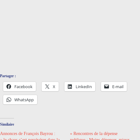
Partager :
Facebook
X
LinkedIn
E-mail
WhatsApp
Similaire
Annonces de François Bayrou :
« Rencontres de la dépense
« le chaos c’est persévérer dans la
publique : Moins dépenser, mieux